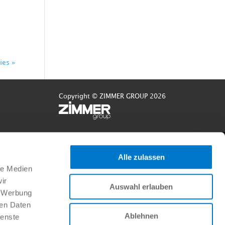
r
ies »
Copyright © ZIMMER GROUP 2026
Alle zulassen
le Medien
ir
Auswahl erlauben
, Werbung
ren Daten
Ablehnen
ienste