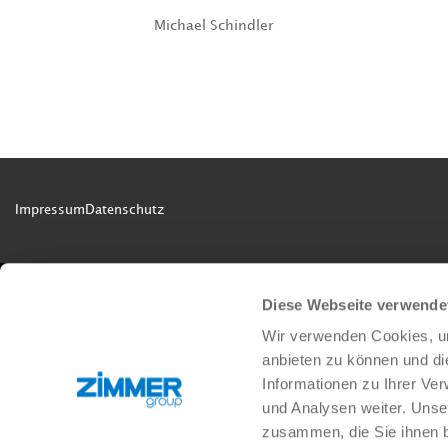
by
Michael Schindler
|
Mar 22, 2023
The standardized MATCH interface makes it po
Group and J. Schmalz GmbH product range. On
changing production requirements and processe
Impressum
Datenschutz
Diese Webseite verwende
Wir verwenden Cookies, um
anbieten zu können und di
Informationen zu Ihrer Ve
und Analysen weiter. Unse
zusammen, die Sie ihnen b