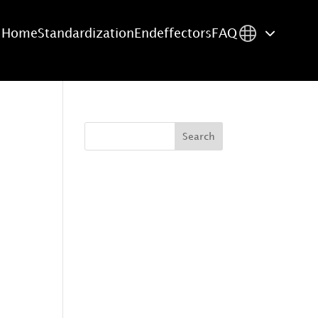
Home
Standardization
Endeffectors
FAQ
Search
e
Recent Posts
y
Recent
Comments
No comments to show.
r