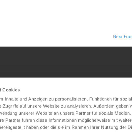
ssible to quickly commission iisy 3 KUKA robots with the Zimme
e advantage is clear: uncomplicated adaptation to constantly
s. It is...
Next Entr
t Cookies
 Inhalte und Anzeigen zu personalisieren, Funktionen für sozia
e Zugriffe auf unsere Website zu analysieren. Außerdem geben w
rwendung unserer Website an unsere Partner für soziale Medien
re Partner führen diese Informationen möglicherweise mit weite
ereitgestellt haben oder die sie im Rahmen Ihrer Nutzung der D