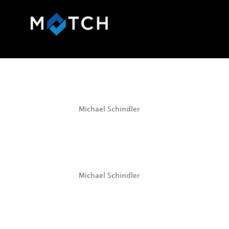
Fanuc
by
Michael Schindler
|
Mar 22, 2023
Thanks to the standardized MATCH interface, 
product portfolio of Zimmer Group and J. Sch
enables optimal adaptation to constantly chan
Yaskawa
by
Michael Schindler
|
Mar 22, 2023
Yaskawa HC P-version robots can be combined 
Group and the company J. Schmalz GmbH thank
installation enables optimal adaptation to cons
Kuka