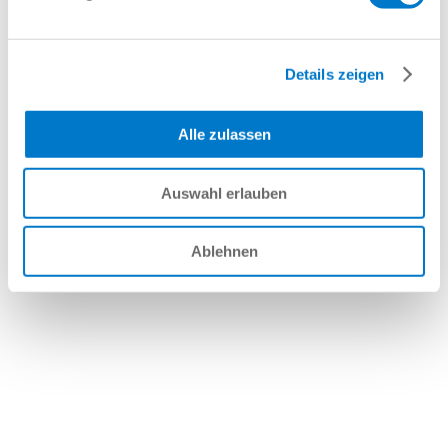
Denso
von
Michael Schindler
|
März 22, 2023
Einfach in der Installation und mit standardisierter
Details zeigen
MATCH-Schnittstelle lassen sich DENSO Roboter
schnell und unkompliziert mit dem Produktportfolio
Alle zulassen
der Zimmer Group und der J. Schmalz GmbH
kombinieren. Das vereinfacht nicht nur eine
optimale Anpassung an sich stetig...
Auswahl erlauben
« Ältere Einträge
Suchen
Ablehnen
Recent Posts
Recent Comments
Es sind keine Kommentare vorhanden.