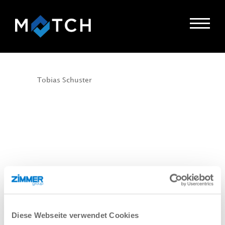
Ihr Kontakt zu uns!
von
Tobias Schuster
|
März 23, 2023
MATCH ist mit jedem gängigen Leichtbauroboter
kompatibel und bietet Ihnen damit maximale
Flexibilität für Ihre Produktionsprozesse. Eine
Auswahl der passenden Robotertypen: ABB CRB
15000 GoFa / CRB 1100 SWIFTI / IRB1100 Denso
DOOSAN M- / H- / A-Serie ELITE Robots...
ABB
von
Tobias Schuster
|
März 23, 2023
Als einer der führenden Roboterhersteller empfiehlt
ABB die Verwendung von MATCH für seine Cobots.
Diese Webseite verwendet Cookies
Die Integration des Ecosystems der ABB-Roboter mit