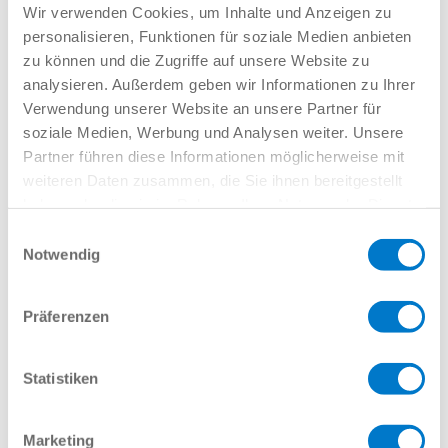
den mechanischen Greifern der Zimmer Group und
Wir verwenden Cookies, um Inhalte und Anzeigen zu
den Vakuumgreifern der J. Schmalz GmbH ist ein
personalisieren, Funktionen für soziale Medien anbieten
Kinderspiel und...
zu können und die Zugriffe auf unsere Website zu
Universal Robots
analysieren. Außerdem geben wir Informationen zu Ihrer
von
Michael Schindler
|
März 22, 2023
Verwendung unserer Website an unsere Partner für
soziale Medien, Werbung und Analysen weiter. Unsere
Die Einrichtung der kollaborierenden
Partner führen diese Informationen möglicherweise mit
Leichtbauroboter der Universal Robots e-Series ist
innerhalb kürzester Zeit intuitiv und ohne
weiteren Daten zusammen, die Sie ihnen bereitgestellt
erforderliche Programmierkenntnisse möglich. Die
haben oder die sie im Rahmen Ihrer Nutzung der Dienste
universelle Kommunikationsschnittstelle des
gesammelt haben.
Datenschutzerklärung
Einwilligungsauswahl
MATCH Ecosystems garantiert dabei ein...
Notwendig
Doosan
von
Michael Schindler
|
März 22, 2023
Präferenzen
Die Kombination von Doosan Robotern der Serie M,
H und A mit dem Produktportfolio der Zimmer
Group und der J. Schmalz GmbH gestaltet sich
Statistiken
äußerst einfach und unkompliziert dank der
standardisierten MATCH Schnittstelle. Dies
ermöglicht nicht nur eine optimale Anpassung...
Marketing