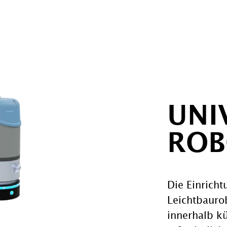
UNI
ROB
Die Einricht
Leichtbaurob
innerhalb kü