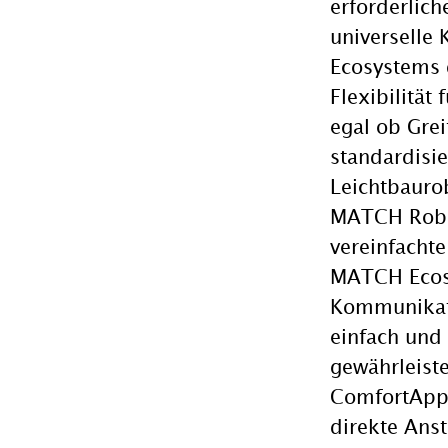
erforderlic
universelle
Ecosystems 
Flexibilität
egal ob Gre
standardisi
Leichtbauro
MATCH Robo
vereinfacht
MATCH Ecosys
Kommunikat
einfach und 
gewährleist
ComfortApp 
direkte Ans