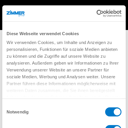
Diese Webseite verwendet Cookies
Keine Ergebnisse
Wir verwenden Cookies, um Inhalte und Anzeigen zu
gefunden
personalisieren, Funktionen für soziale Medien anbieten
zu können und die Zugriffe auf unsere Website zu
Die angefragte Seite konnte nicht gefunden werden.
analysieren. Außerdem geben wir Informationen zu Ihrer
Verfeinern Sie Ihre Suche oder verwenden Sie die
Verwendung unserer Website an unsere Partner für
Navigation oben, um den Beitrag zu finden.
soziale Medien, Werbung und Analysen weiter. Unsere
Suchen
Partner führen diese Informationen möglicherweise mit
weiteren Daten zusammen, die Sie ihnen bereitgestellt
Recent Posts
haben oder die sie im Rahmen Ihrer Nutzung der Dienste
gesammelt haben.
Datenschutzerklärung
Einwilligungsauswahl
Notwendig
Recent Comments
Es sind keine Kommentare vorhanden.